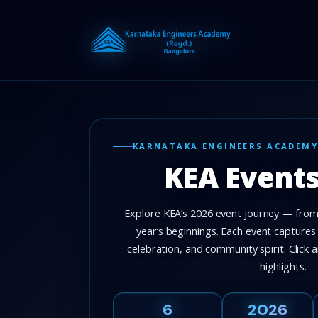
Skip
to
content
KARNATAKA ENGINEERS ACADEM
KEA Events
Explore KEA’s 2026 event journey — from
year’s beginnings. Each event capture
celebration, and community spirit. Click a
highlights.
6
2026