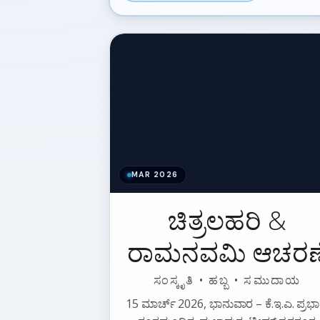
MAR 2026
ಚಿತ್ರಲಹರಿ &
ರಾಮನವಮಿ ಆಚರಣ
ಸಂಸ್ಕೃತಿ • ಹಬ್ಬ • ಸಮುದಾಯ
15 ಮಾರ್ಚ್ 2026, ಭಾನುವಾರ – ಕೆ.ಇ.ಎ. ಪ್ರಭಾ