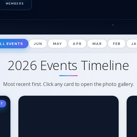
MEMBERS
LL EVENTS
JUN
MAY
APR
MAR
FEB
J
2026 Events Timeline
Most recent first. Click any card to open the photo gallery.
NT