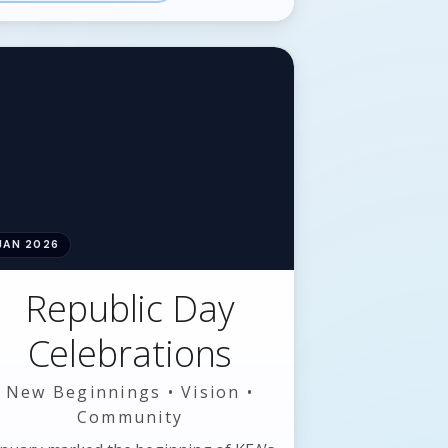
🖼️
📞
⬆️
JAN 2026
Republic Day
Celebrations
New Beginnings • Vision •
Community