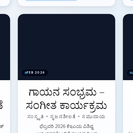
FEB 2026
ಗಾಯನ ಸಂಭ್ರಮ –
ೆ
ಸಂಗೀತ ಕಾರ್ಯಕ್ರಮ
ಸಂಸ್ಕೃತಿ • ಸೃಜನಶೀಲತೆ • ಸಮುದಾಯ
ತ್
ಫೆಬ್ರವರಿ 2026 ಕೆಇಎಯ ವಿಶಿಷ್ಟ