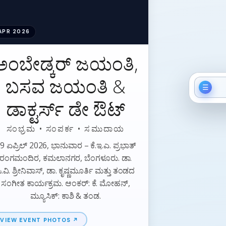
APR 2026
ಅಂಬೇಡ್ಕರ್ ಜಯಂತಿ,
ಬಸವ ಜಯಂತಿ &
☰
ಡಾಕ್ಟರ್ಸ್ ಡೇ ಔಟ್
🏠
👥
ಸಂಭ್ರಮ • ಸಂಪರ್ಕ • ಸಮುದಾಯ
9 ಏಪ್ರಿಲ್ 2026, ಭಾನುವಾರ – ಕೆ.ಇ.ಎ. ಪ್ರಭಾತ್
🧑‍🏫
ರಂಗಮಂದಿರ, ಕಮಲಾನಗರ, ಬೆಂಗಳೂರು. ಡಾ.
💪
ಿ.ವಿ. ಶ್ರೀನಿವಾಸ್, ಡಾ. ಕೃಷ್ಣಮೂರ್ತಿ ಮತ್ತು ತಂಡದ
ಸಂಗೀತ ಕಾರ್ಯಕ್ರಮ. ಆಂಕರ್: ಕೆ. ಮೋಹನ್,
🎊
ಮ್ಯೂಸಿಕ್: ಕಾಶಿ & ತಂಡ.
🕰️
VIEW EVENT PHOTOS ↗